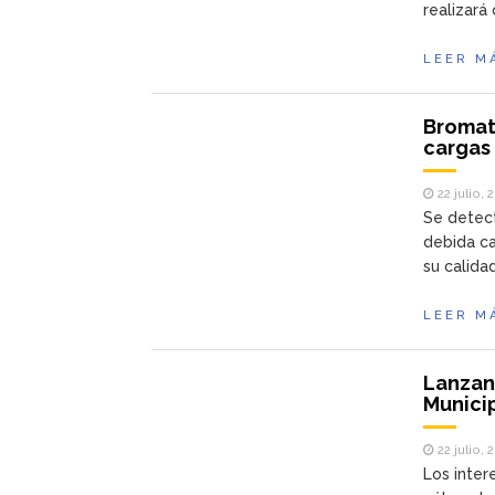
realizará
LEER M
Bromato
cargas
22 julio, 
Se detect
debida ca
su calidad
LEER M
Lanzan
Munici
22 julio, 
Los inter