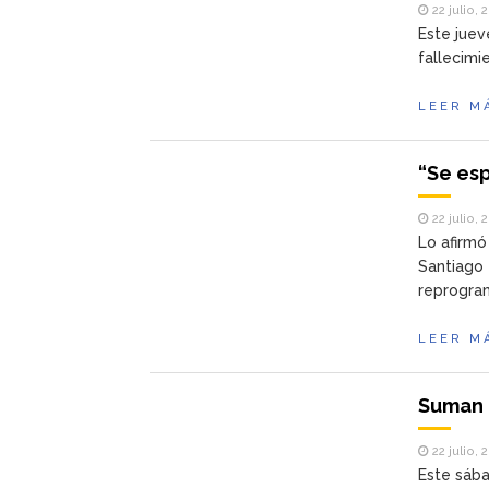
22 julio, 
Este juev
fallecimi
LEER M
“Se esp
22 julio, 
Lo afirmó
Santiago 
reprogra
LEER M
Suman 
22 julio, 
Este sába