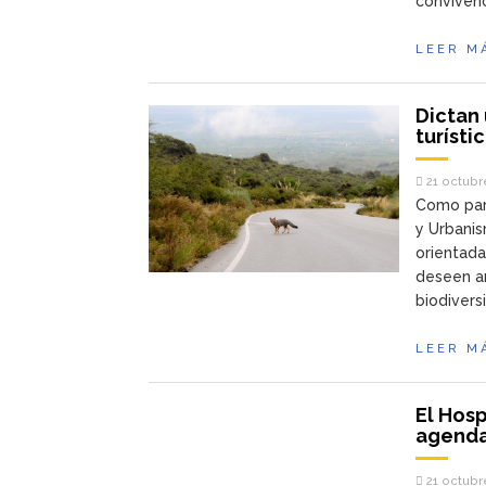
convivenc
LEER M
Dictan 
turísti
21 octubr
Como part
y Urbanis
orientada
deseen am
biodivers
LEER M
El Hosp
agenda
21 octubr