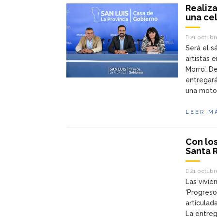
Realiza
una cel
21 octubr
Será el s
artistas 
Morro’. D
entregará
una moto
LEER M
Con los
Santa R
21 octubr
Las vivie
‘Progreso
articulada
La entreg