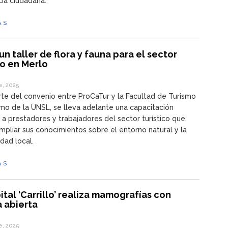
ia ciudadana.
ÁS
un taller de flora y fauna para el sector
co en Merlo
e, 2025
e del convenio entre ProCaTur y la Facultad de Turismo
mo de la UNSL, se lleva adelante una capacitación
 a prestadores y trabajadores del sector turístico que
pliar sus conocimientos sobre el entorno natural y la
idad local.
ÁS
ital ‘Carrillo’ realiza mamografías con
 abierta
e, 2025