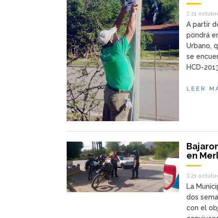
21 octubr
A partir 
pondrá e
Urbano, q
se encuen
HCD-2013
LEER M
Bajaro
en Merl
21 octubr
La Munici
dos seman
con el ob