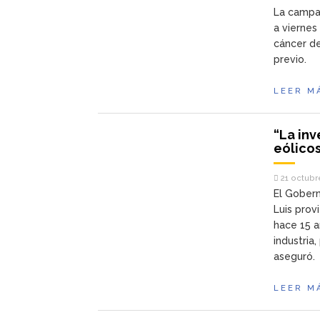
La campañ
a viernes
cáncer de
previo.
LEER M
“La inv
eólicos
21 octubr
El Gober
Luis prov
hace 15 a
industria
aseguró.
LEER M