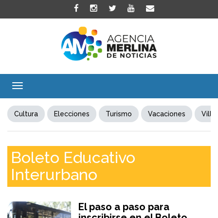
Toggle
navigation
Cultura
Elecciones
Turismo
Vacaciones
Villa
Boleto Educativo
Interurbano
El paso a paso para
inscribirse en el Boleto