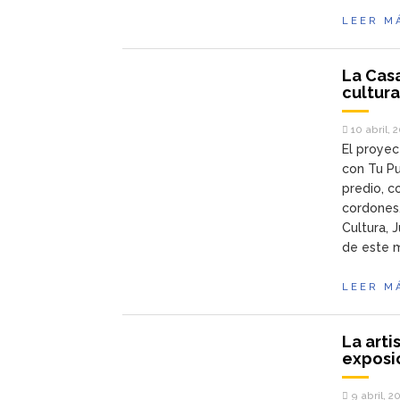
LEER M
La Casa
cultur
10 abril, 
El proyec
con Tu Pu
predio, c
cordones.
Cultura, 
de este m
LEER M
La art
exposi
9 abril, 2