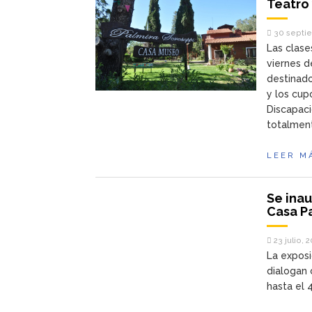
Teatro 
30 septie
Las clase
viernes d
destinado
y los cupo
Discapaci
totalment
LEER M
Se ina
Casa P
23 julio, 
La exposi
dialogan 
hasta el 