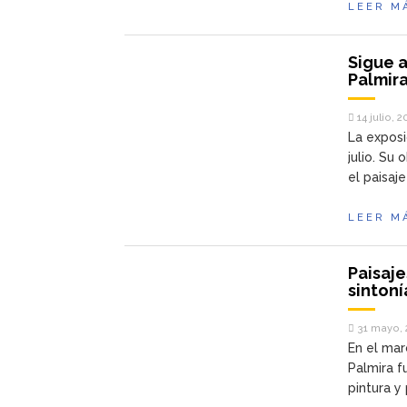
LEER M
Sigue a
Palmir
14 julio, 
La exposi
julio. Su 
el paisaj
LEER M
Paisaje
sintoní
31 mayo, 
En el mar
Palmira f
pintura y