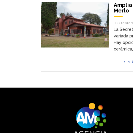
Amplia 
Merlo
27 febrer
La Secret
variada p
Hay opcio
cerámica,
LEER M