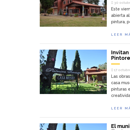
30 octubr
Este vier
abierta a
pintura, 
LEER M
Invitan
Pintore
17 octubr
Las obra
casa muse
pinturas 
creativid
LEER M
El muni