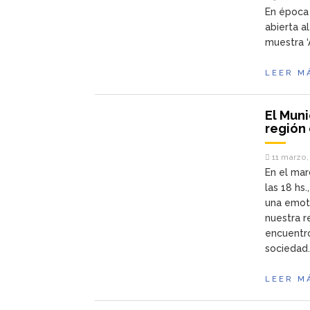
En época 
abierta al
muestra ‘
LEER M
El Muni
región 
11 marzo,
En el mar
las 18 hs
una emot
nuestra r
encuentro
sociedad
LEER M