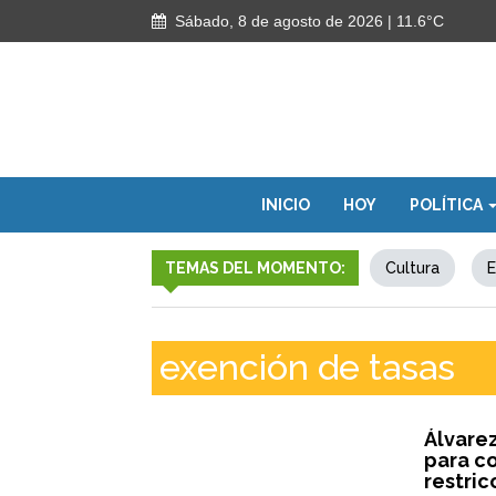
Sábado, 8 de agosto de 2026
| 11.6°C
INICIO
HOY
POLÍTICA
TEMAS DEL MOMENTO:
Cultura
E
exención de tasas
Álvare
para c
restric