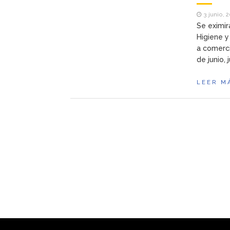
3 junio, 
Se eximir
Higiene y
a comerci
de junio, 
LEER M