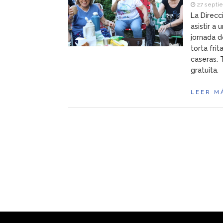
27 septi
La Direcc
asistir a 
jornada d
torta frit
caseras. 
gratuita.
LEER M