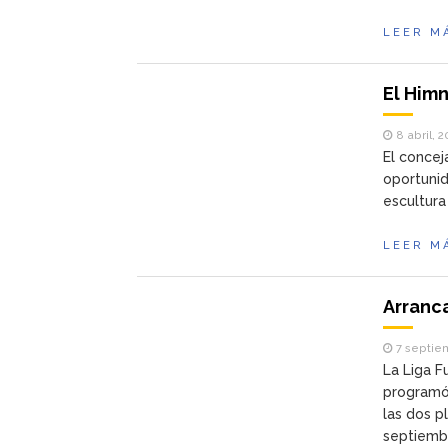
LEER M
El Himn
8 abril, 2
El concej
oportunid
escultura
LEER M
Arranca
7 septie
La Liga F
programó 
las dos p
septiemb