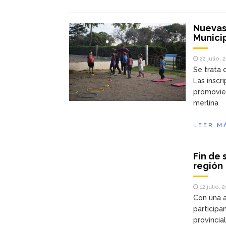
Nuevas
Munici
22 julio, 
Se trata 
Las inscr
promovien
merlina
LEER M
Fin de 
región
12 julio, 
Con una a
participa
provincia