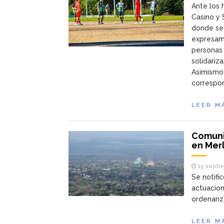
Ante los 
Casino y 
donde se 
expresame
personas 
solidariz
Asimismo
correspo
LEER M
Comuni
en Mer
15 septi
Se notifi
actuacio
ordenanza
LEER M