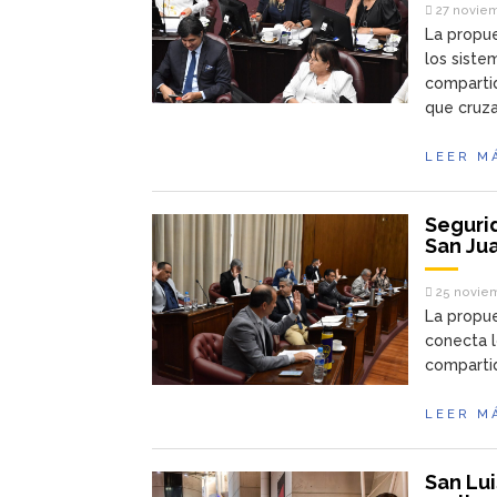
27 noviem
La propue
los siste
compartid
que cruza
LEER M
Segurid
San Ju
25 noviem
La propue
conecta l
compartid
LEER M
San Lui