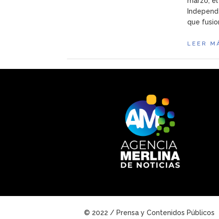
marzo, el
Independe
que fusio
LEER M
© 2022 / Prensa y Contenidos Públicos