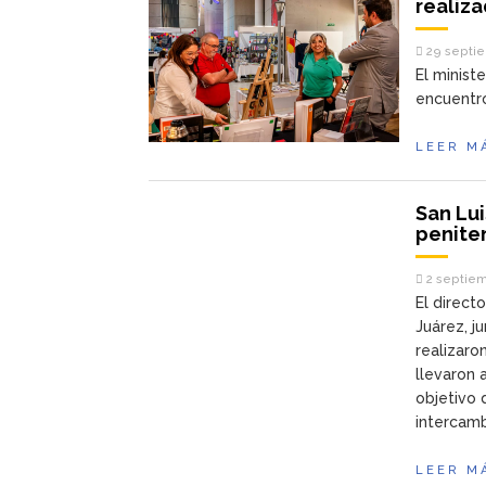
realiz
29 septie
El minist
encuentro
LEER M
San Lui
peniten
2 septiem
El direct
Juárez, j
realizaron
llevaron 
objetivo 
intercamb
LEER M