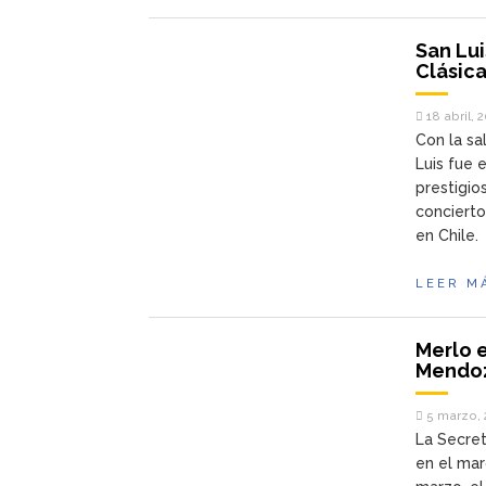
San Lui
Clásica
18 abril, 
Con la sa
Luis fue 
prestigio
concierto
en Chile.
LEER M
Merlo e
Mendo
5 marzo, 
La Secret
en el mar