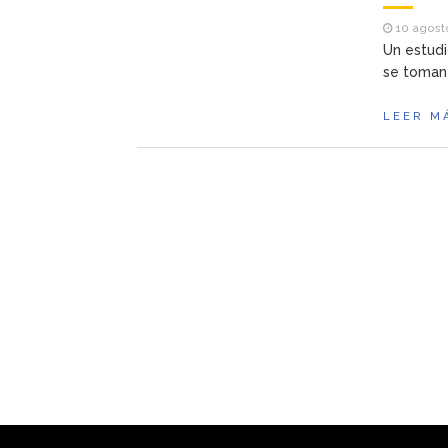
10 agosto
Un estudi
se toman 
LEER M