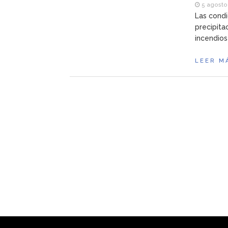
5 agosto,
Las cond
precipita
incendios
LEER M