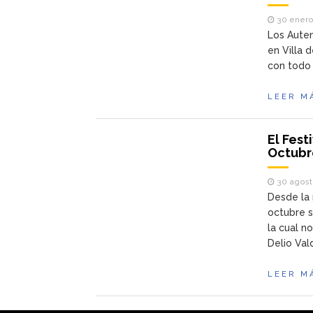
30 enero
Los Aute
en Villa 
con todo 
LEER M
El Fest
Octubr
30 agost
Desde la 
octubre s
la cual n
Delio Val
LEER M