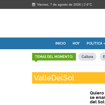
Viernes, 7 de agosto de 2026
| 2.6°C
INICIO
HOY
POLÍTICA
TEMAS DEL MOMENTO:
Cultura
E
ValleDelSol
Quiero 
se ena
del Sol