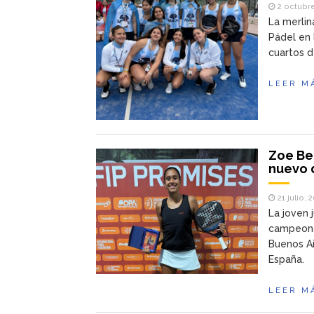
2 octubre
La merlin
Pádel en 
cuartos d
LEER M
Zoe Ben
nuevo 
21 julio, 
La joven 
campeona
Buenos Ai
España.
LEER M