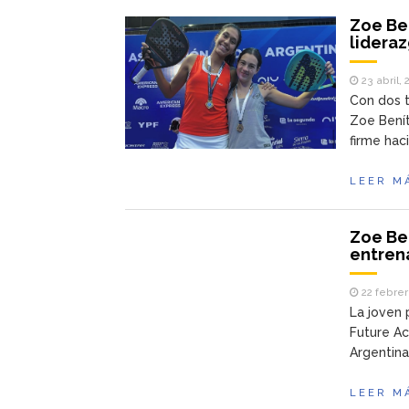
Zoe Ben
lideraz
23 abril,
Con dos t
Zoe Benít
firme hac
LEER M
Zoe Ben
entren
22 febrer
La joven 
Future A
Argentina
LEER M