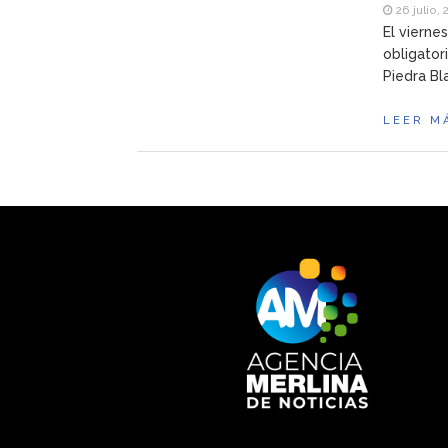
26 julio, 
El vierne
obligator
Piedra Bl
LEER M