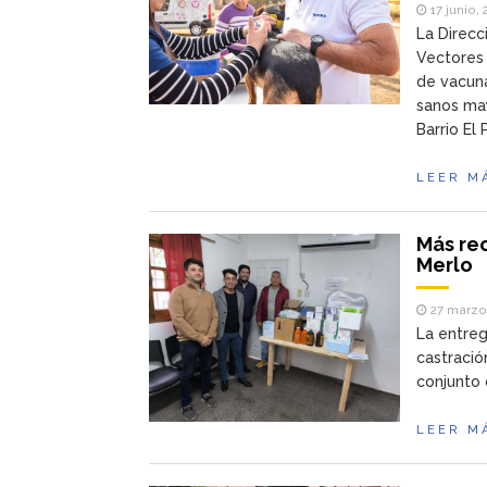
17 junio,
La Direcc
Vectores
de vacuna
sanos may
Barrio El 
LEER M
Más rec
Merlo
27 marzo
La entreg
castració
conjunto 
LEER M