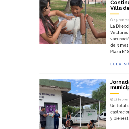
Contin
Villa d
19 febrer
La Direcc
Vectores 
vacunació
de 3 mese
Plaza B° 
LEER M
Jornada
munici
12 febrer
Un total 
castracio
y bienest