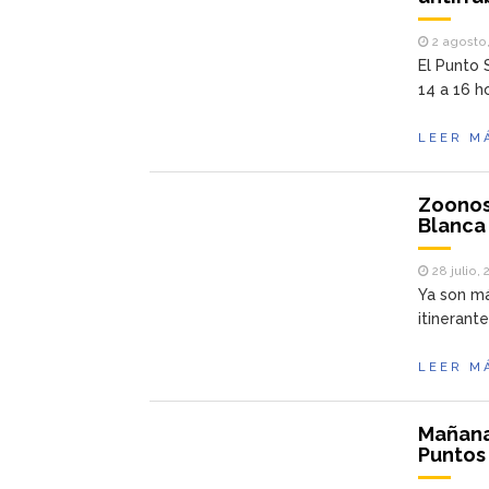
2 agosto,
El Punto 
14 a 16 h
LEER M
Zoonos
Blanca
28 julio, 
Ya son má
itinerant
LEER M
Mañana 
Puntos 