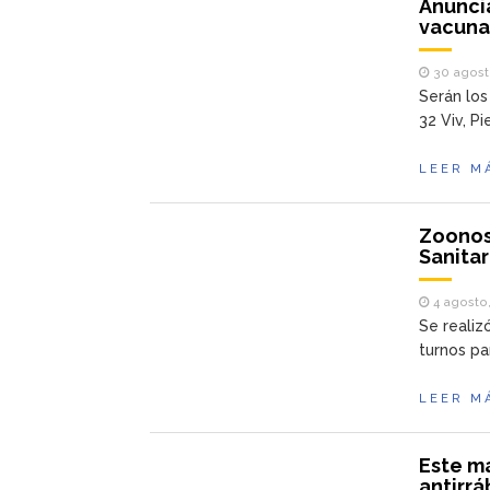
Anunci
vacuna
30 agost
Serán los
32 Viv, Pi
LEER M
Zoonos
Sanitar
4 agosto,
Se realiz
turnos pa
LEER M
Este ma
antirrá