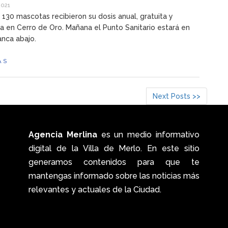
2021
s 130 mascotas recibieron su dosis anual, gratuita y
ia en Cerro de Oro. Mañana el Punto Sanitario estará en
anca abajo.
ÁS
Next Posts >>
Agencia Merlina
es un medio informativo
digital de la Villa de Merlo. En este sitio
generamos contenidos para que te
mantengas informado sobre las noticias más
relevantes y actuales de la Ciudad.