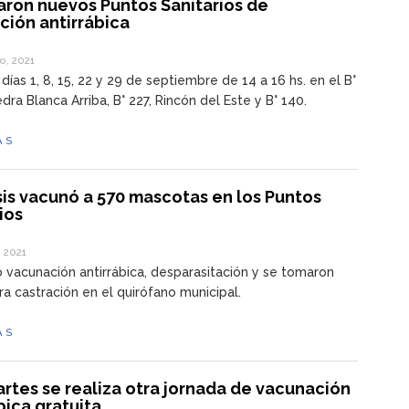
aron nuevos Puntos Sanitarios de
ción antirrábica
o, 2021
 días 1, 8, 15, 22 y 29 de septiembre de 14 a 16 hs. en el B°
edra Blanca Arriba, B° 227, Rincón del Este y B° 140.
ÁS
is vacunó a 570 mascotas en los Puntos
ios
 2021
ó vacunación antirrábica, desparasitación y se tomaron
ra castración en el quirófano municipal.
ÁS
rtes se realiza otra jornada de vacunación
bica gratuita