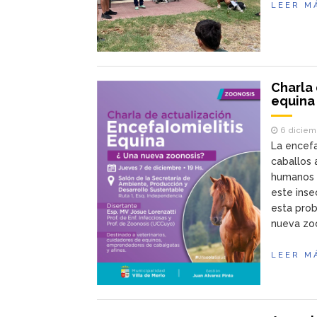
LEER M
Charla 
equina
6 diciem
La encefa
caballos 
humanos 
este inse
esta prob
nueva zoon
LEER M