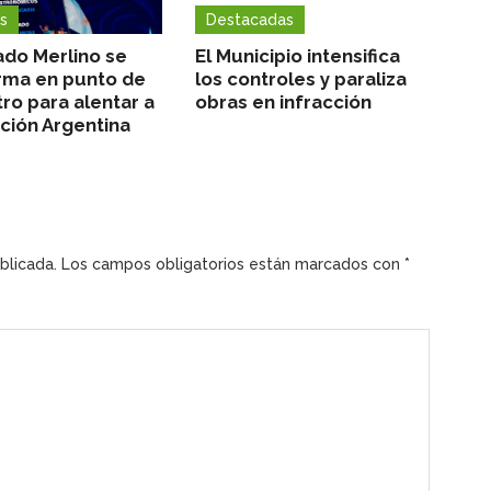
s
Destacadas
ado Merlino se
El Municipio intensifica
rma en punto de
los controles y paraliza
ro para alentar a
obras en infracción
cción Argentina
blicada.
Los campos obligatorios están marcados con
*