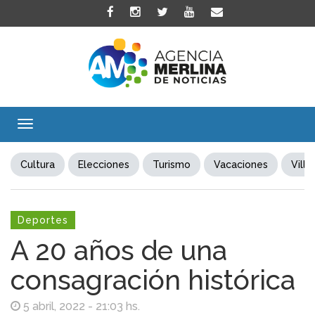
Toggle
navigation
Cultura
Elecciones
Turismo
Vacaciones
Villa
Deportes
A 20 años de una
consagración histórica
5 abril, 2022 - 21:03 hs.