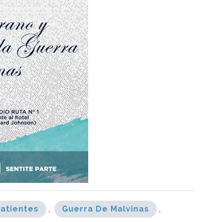
atientes
,
Guerra De Malvinas
,