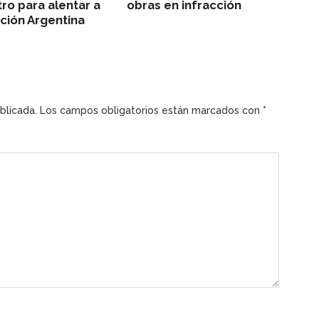
ro para alentar a
obras en infracción
cción Argentina
blicada.
Los campos obligatorios están marcados con
*