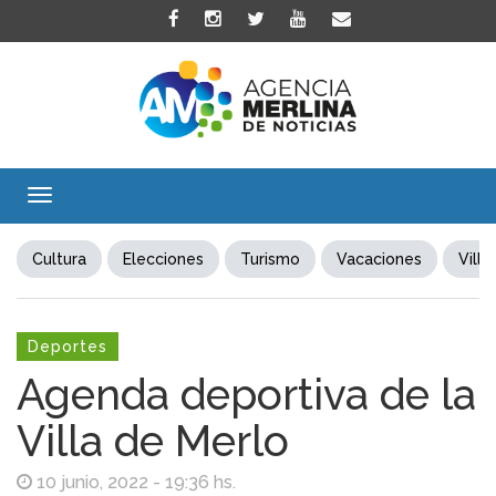
Toggle
navigation
Cultura
Elecciones
Turismo
Vacaciones
Villa
Deportes
Agenda deportiva de la
Villa de Merlo
10 junio, 2022 - 19:36 hs.