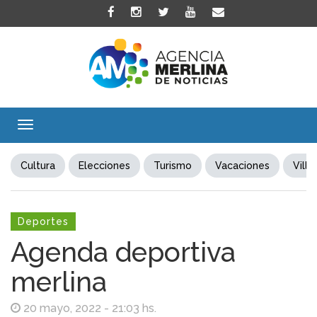
Toggle
navigation
Cultura
Elecciones
Turismo
Vacaciones
Villa
Deportes
Agenda deportiva
merlina
20 mayo, 2022 - 21:03 hs.