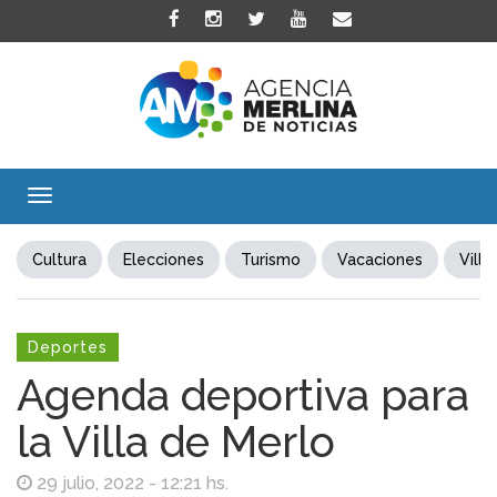
Toggle
navigation
Cultura
Elecciones
Turismo
Vacaciones
Villa
Deportes
Agenda deportiva para
la Villa de Merlo
29 julio, 2022 - 12:21 hs.