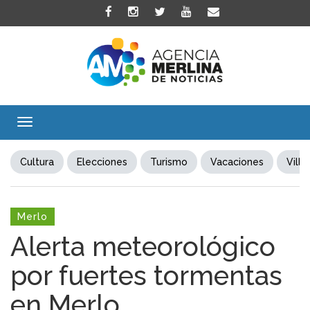
Toggle
navigation
Cultura
Elecciones
Turismo
Vacaciones
Villa
Merlo
Alerta meteorológico
por fuertes tormentas
en Merlo