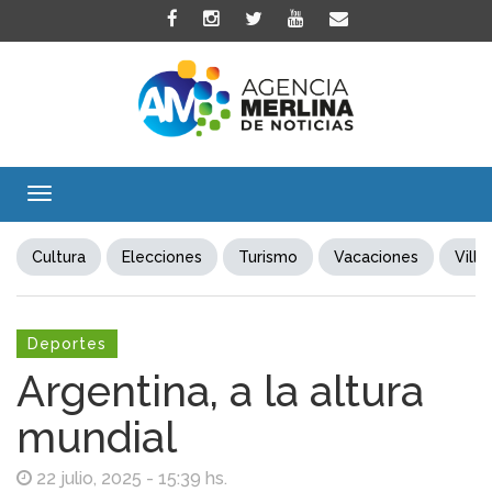
Toggle
navigation
Cultura
Elecciones
Turismo
Vacaciones
Villa
Deportes
Argentina, a la altura
mundial
22 julio, 2025 - 15:39 hs.