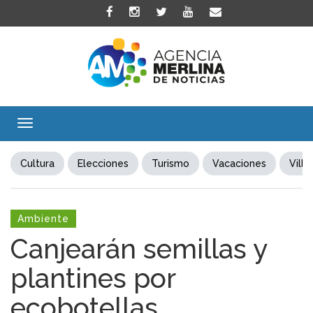
Toggle
navigation
Cultura
Elecciones
Turismo
Vacaciones
Villa
Ambiente
Canjearán semillas y
plantines por
ecobotellas