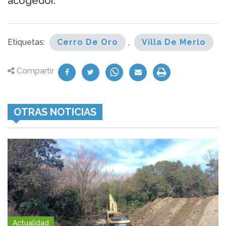
acogedor.
Etiquetas:
Cerro De Oro
,
Villa De Merlo
Compartir
OTRAS NOTICIAS
Actualidad