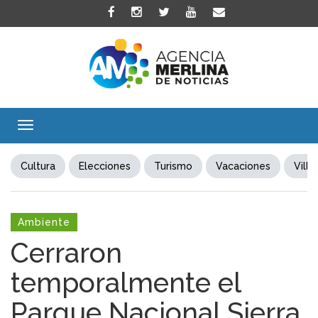
Toggle
navigation
Cultura
Elecciones
Turismo
Vacaciones
Villa
Ambiente
Cerraron
temporalmente el
Parque Nacional Sierra