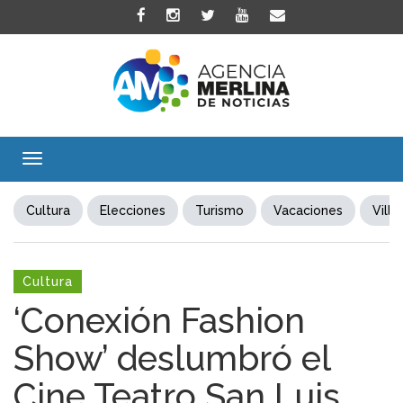
Toggle
navigation
Cultura
Elecciones
Turismo
Vacaciones
Villa
Cultura
‘Conexión Fashion
Show’ deslumbró el
Cine Teatro San Luis