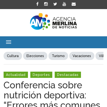
Toggle
navigation
Cultura
Elecciones
Turismo
Vacaciones
Villa
Actualidad
Deportes
Destacadas
Conferencia sobre
nutrición deportiva:
“Errores más comunes