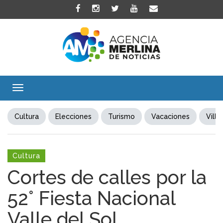
Toggle
navigation
Cultura
Elecciones
Turismo
Vacaciones
Villa
Cultura
Cortes de calles por la
52° Fiesta Nacional
Valle del Sol