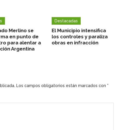
s
Destacadas
ado Merlino se
El Municipio intensifica
rma en punto de
los controles y paraliza
ro para alentar a
obras en infracción
cción Argentina
blicada.
Los campos obligatorios están marcados con
*