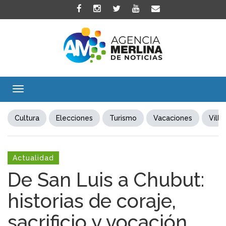
Toggle
navigation
Cultura
Elecciones
Turismo
Vacaciones
Villa
Actualidad
De San Luis a Chubut:
historias de coraje,
sacrificio y vocación