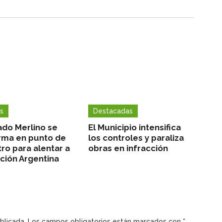
s
Destacadas
ado Merlino se
El Municipio intensifica
rma en punto de
los controles y paraliza
ro para alentar a
obras en infracción
cción Argentina
blicada.
Los campos obligatorios están marcados con
*