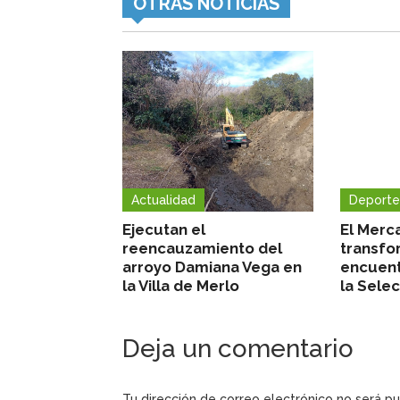
OTRAS NOTICIAS
Actualidad
Deporte
Ejecutan el
El Merc
reencauzamiento del
transfo
arroyo Damiana Vega en
encuent
la Villa de Merlo
la Sele
Deja un comentario
Tu dirección de correo electrónico no será pu