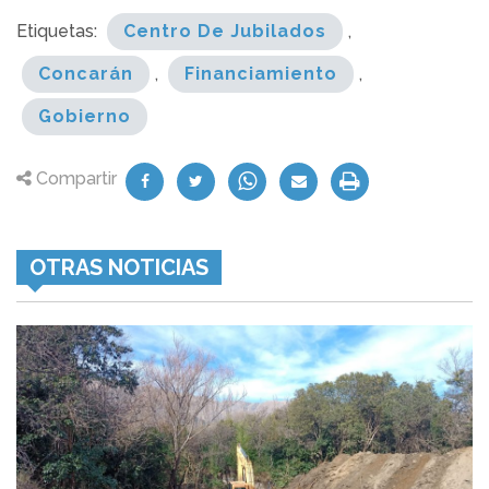
Etiquetas:
Centro De Jubilados
,
Concarán
,
Financiamiento
,
Gobierno
Compartir
OTRAS NOTICIAS