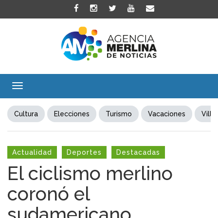
Toggle
navigation
Cultura
Elecciones
Turismo
Vacaciones
Villa
Actualidad
Deportes
Destacadas
El ciclismo merlino
coronó el
sudamericano