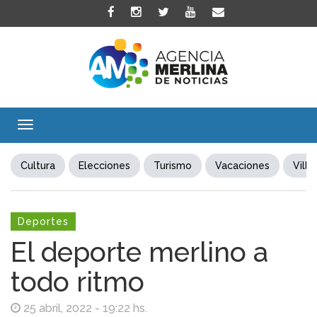
Toggle
navigation
Cultura
Elecciones
Turismo
Vacaciones
Villa
Deportes
El deporte merlino a
todo ritmo
25 abril, 2022 - 19:22 hs.