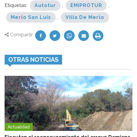
Etiquetas:
Autotur
,
EMIPROTUR
,
Merlo San Luis
,
Villa De Merlo
Compartir
OTRAS NOTICIAS
Actualidad