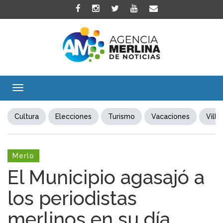
Toggle
navigation
Cultura
Elecciones
Turismo
Vacaciones
Villa
Merlo
El Municipio agasajó a
los periodistas
merlinos en su día