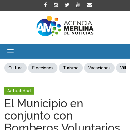
Toggle
navigation
Cultura
Elecciones
Turismo
Vacaciones
Villa
Actualidad
El Municipio en
conjunto con
Bomberos Voluntarios