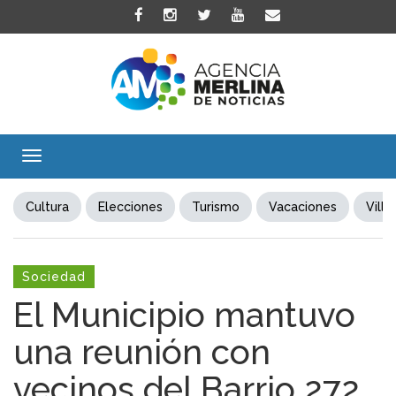
Toggle
navigation
Cultura
Elecciones
Turismo
Vacaciones
Villa
Sociedad
El Municipio mantuvo
una reunión con
vecinos del Barrio 272