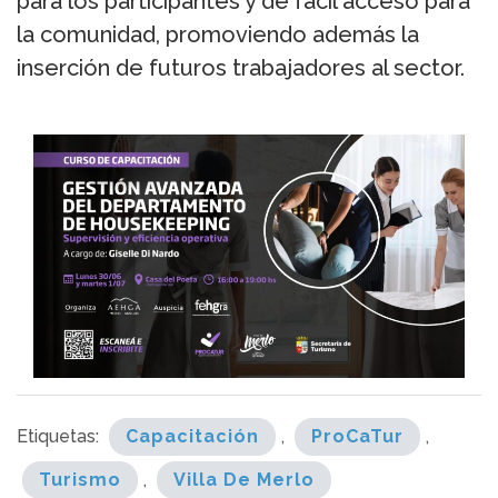
para los participantes y de fácil acceso para
la comunidad, promoviendo además la
inserción de futuros trabajadores al sector.
Etiquetas:
Capacitación
,
ProCaTur
,
Turismo
,
Villa De Merlo