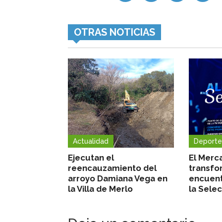
OTRAS NOTICIAS
Actualidad
Deporte
Ejecutan el
El Merc
reencauzamiento del
transfo
arroyo Damiana Vega en
encuent
la Villa de Merlo
la Sele