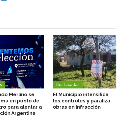
s
Destacadas
ado Merlino se
El Municipio intensifica
rma en punto de
los controles y paraliza
ro para alentar a
obras en infracción
cción Argentina