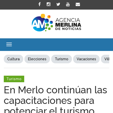
Toggle
navigation
Cultura
Elecciones
Turismo
Vacaciones
Villa
Turismo
En Merlo continúan las
capacitaciones para
potenciar el turismo