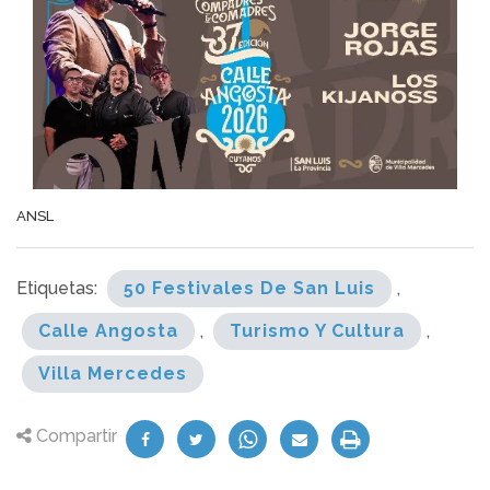
ANSL
Etiquetas:
50 Festivales De San Luis
,
Calle Angosta
,
Turismo Y Cultura
,
Villa Mercedes
Compartir