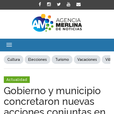
Toggle
navigation
Cultura
Elecciones
Turismo
Vacaciones
Villa
Actualidad
Gobierno y municipio
concretaron nuevas
acciones conjuntas en