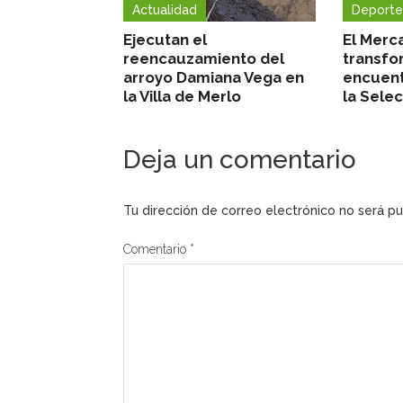
Actualidad
Deporte
Ejecutan el
El Merc
reencauzamiento del
transfo
arroyo Damiana Vega en
encuent
la Villa de Merlo
la Sele
Deja un comentario
Tu dirección de correo electrónico no será pu
Comentario
*