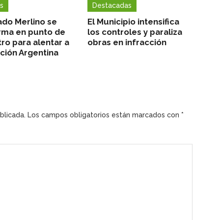
s
Destacadas
ado Merlino se
El Municipio intensifica
rma en punto de
los controles y paraliza
ro para alentar a
obras en infracción
cción Argentina
blicada.
Los campos obligatorios están marcados con
*