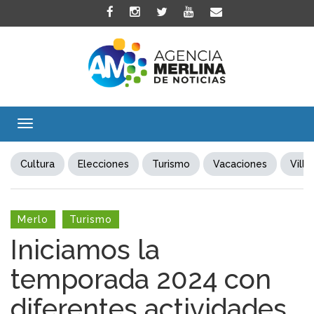
Toggle
navigation
Cultura
Elecciones
Turismo
Vacaciones
Villa
Merlo
Turismo
Iniciamos la
temporada 2024 con
diferentes actividades