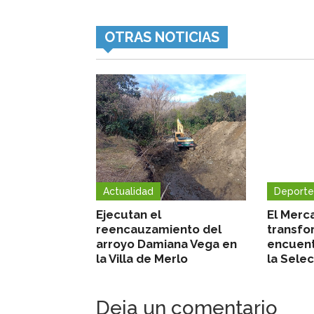
OTRAS NOTICIAS
Actualidad
Deporte
Ejecutan el
El Merc
reencauzamiento del
transfo
arroyo Damiana Vega en
encuent
la Villa de Merlo
la Sele
Deja un comentario