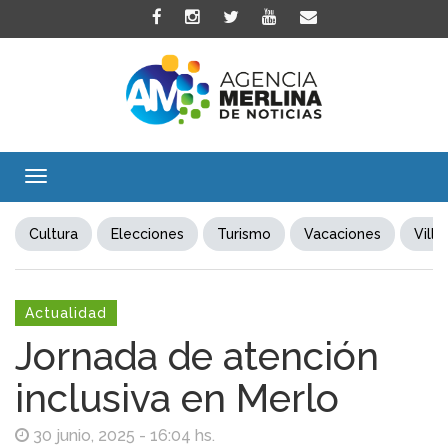
Toggle
navigation
Cultura
Elecciones
Turismo
Vacaciones
Villa
Actualidad
Jornada de atención
inclusiva en Merlo
30 junio, 2025 - 16:04 hs.