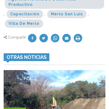
Productivo
,
Capacitación
,
Merlo San Luis
,
Villa De Merlo
Compartir
OTRAS NOTICIAS