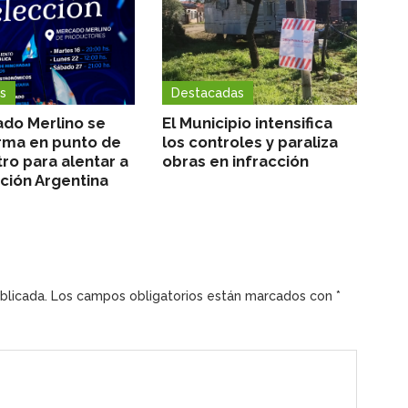
s
Destacadas
ado Merlino se
El Municipio intensifica
rma en punto de
los controles y paraliza
ro para alentar a
obras en infracción
cción Argentina
blicada.
Los campos obligatorios están marcados con
*