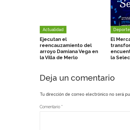
Actualidad
Deporte
Ejecutan el
El Merc
reencauzamiento del
transfo
arroyo Damiana Vega en
encuent
la Villa de Merlo
la Sele
Deja un comentario
Tu dirección de correo electrónico no será pu
Comentario
*