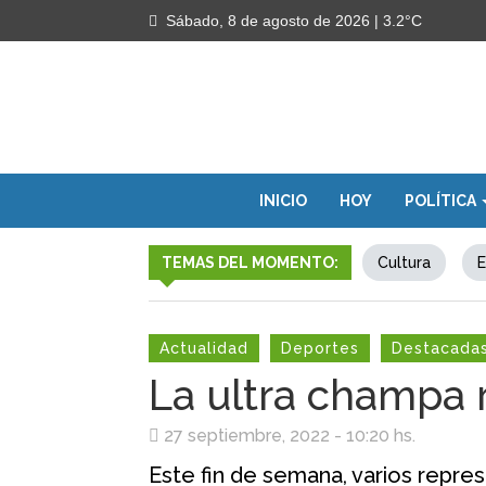
Sábado, 8 de agosto de 2026
| 3.2°C
INICIO
HOY
POLÍTICA
TEMAS DEL MOMENTO:
Cultura
E
Actualidad
Deportes
Destacada
La ultra champa 
27 septiembre, 2022 - 10:20 hs.
Este fin de semana, varios repres