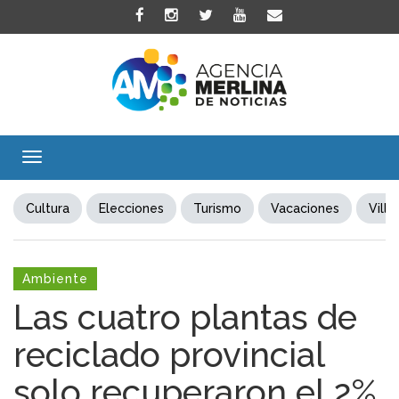
Toggle
navigation
Cultura
Elecciones
Turismo
Vacaciones
Villa
Ambiente
Las cuatro plantas de
reciclado provincial
solo recuperaron el 2%