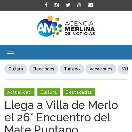
Toggle
navigation
Cultura
Elecciones
Turismo
Vacaciones
Villa
Actualidad
Cultura
Destacadas
Llega a Villa de Merlo
el 26° Encuentro del
Mate Puntano